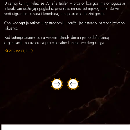
U samoj kuhinji nalazi se „Chef’s Table“ – prostor koji gostima omogućava
interaktivan doživljaj i pogled iz prve ruke na rad kuhinjskog tima. Servis
vodi uigran tim kuvara i konobara, u neposrednoj blizini gostiju.
Ovaj koncept je retkost u gastronomiji i pruža jedinstveno, personalizovano
iskustvo.
Rad kuhinje zasniva se na visokim standardima i jasno definisanoj
organizaciji, po uzoru na profesionalne kuhinje svetskog ranga.
Rezervacije