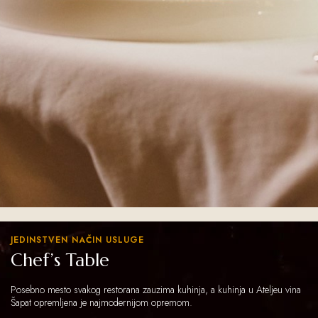
JEDINSTVEN NAČIN USLUGE
Chef’s Table
Posebno mesto svakog restorana zauzima kuhinja, a kuhinja u Ateljeu vina
Šapat opremljena je najmodernijom opremom.