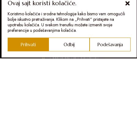
Ovaj sajt koristi kolačiće.
Koristimo kolačiće i srodne tehnologije kako bismo vam omogućili
bolje iskustvo pretraživanja. Klikom na „Prihvati“ pristajete na
upotrebu kolačića. U svakom trenutku možete izmeniti svoje
preferencije u podešavanjima kolačića.
Kontakt
Prihvati
Odbij
Podešavanja
+381 69 607 698
Počenta bb, Novi Slankamen
rezervacije@sapat.rs
Meni
O NAMA
VINARIJA
VINA
RESTORAN FLEUR DE SEL
RESTORAN ŠAPAT