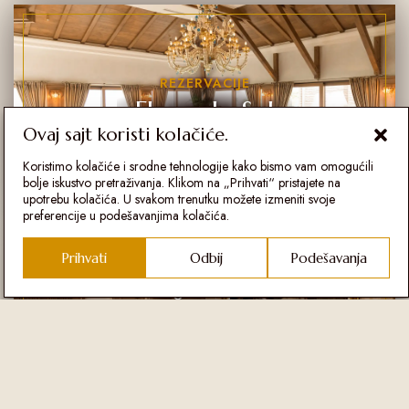
REZERVACIJE
Fleur de Sel
Ovaj sajt koristi kolačiće.
Molimo vas da u restoranu Fleur de Sel
poštujete dress code smart elegant.
Koristimo kolačiće i srodne tehnologije kako bismo vam omogućili
bolje iskustvo pretraživanja. Klikom na „Prihvati“ pristajete na
upotrebu kolačića. U svakom trenutku možete izmeniti svoje
preferencije u podešavanjima kolačića.
Prihvati
Odbij
Podešavanja
REZERVACIJE
Šapat