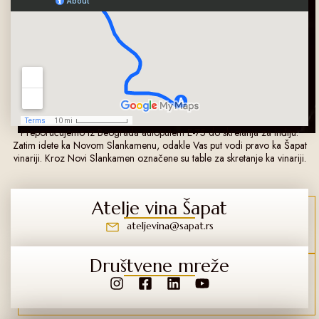
Preporučujemo iz Beograda autoputem E-75 do skretanja za Inđiju.
Zatim idete ka Novom Slankamenu, odakle Vas put vodi pravo ka Šapat
vinariji. Kroz Novi Slankamen označene su table za skretanje ka vinariji.
Atelje vina Šapat
ateljevina@sapat.rs
Društvene mreže