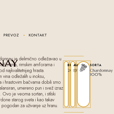
REZERVACIJE
PREVOZ
KONTAKT
nay
donnay je delimično odležavao u
sudovima, rimskim amforama i
BERBA
ALKOHOL
SORTA
d najkvalitetnijeg hrasta.
2024
13%
Chardonnay
100%
vina odležalih u inoksu,
 i hrastovim bačvama dobili smo
ansiran, umereno pun i svež izraz
 Ovo je veoma sortan, i stilski
ardone starog sveta i kao takav
 pogodan za uživanje uz hranu.