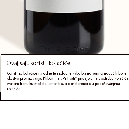
Ovaj sajt koristi kolačiće.
Koristimo kolačiće i srodne tehnologije kako bismo vam omogućili bolje
iskustvo pretraživanja. Klikom na „Prihvati“ pristajete na upotrebu kolačića
svakom trenutku možete izmeniti svoje preferencije u podešavanjima
kolačića.