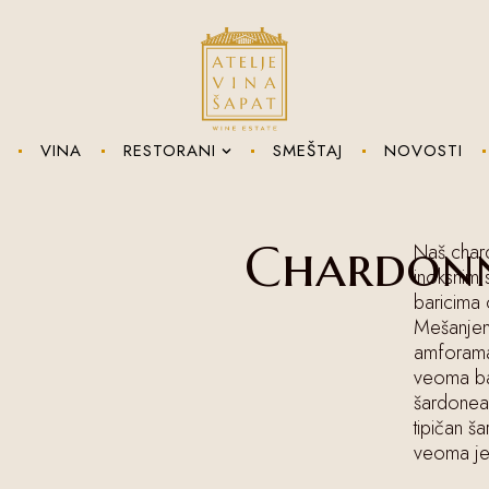
VINA
RESTORANI
SMEŠTAJ
NOVOSTI
Chardon
Naš char
inoksnim 
baricima o
Mešanjem 
amforama
veoma bal
šardonea.
tipičan š
veoma je